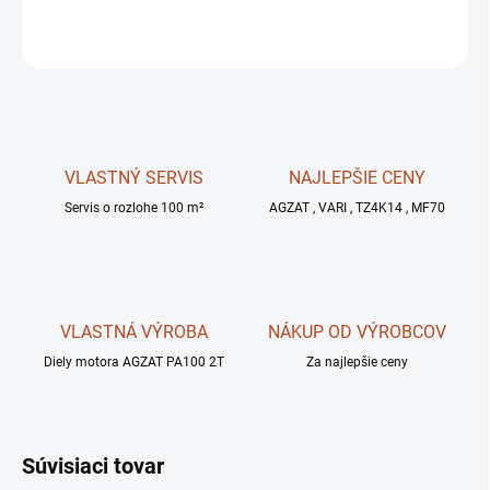
OPÝTAŤ SA
STRÁŽIŤ
VLASTNÝ SERVIS
NAJLEPŠIE CENY
Servis o rozlohe 100 m²
AGZAT , VARI , TZ4K14 , MF70
VLASTNÁ VÝROBA
NÁKUP OD VÝROBCOV
Diely motora AGZAT PA100 2T
Za najlepšie ceny
Súvisiaci tovar