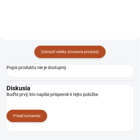
4
40/95037223
Zobraziť všetky súvisiace produkty
Popis produktu nie je dostupný
Diskusia
Buďte prvý, kto napíše príspevok k tejto položke.
Pridať komentár