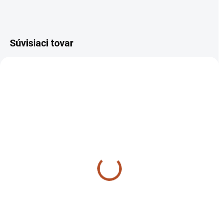
Súvisiaci tovar
AKCIA
SKLADOM
SKLADOM
Nit 5x25 / 4 MF70
Kosa 120cm MF70
jičinka lišta na kosu
Detail