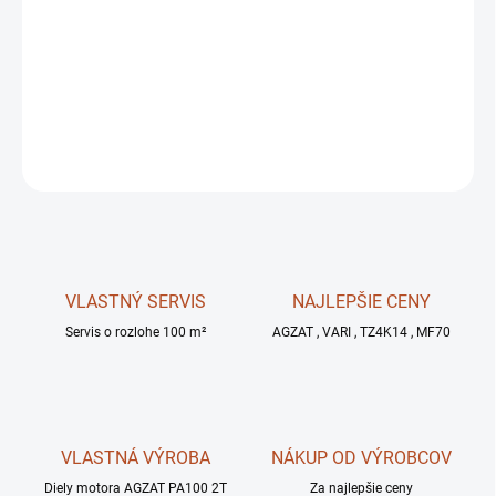
MOŽNOSTI
DORUČENIA
−
+
OPÝTAŤ SA
STRÁŽIŤ
VLASTNÝ SERVIS
NAJLEPŠIE CENY
Servis o rozlohe 100 m²
AGZAT , VARI , TZ4K14 , MF70
VLASTNÁ VÝROBA
NÁKUP OD VÝROBCOV
Diely motora AGZAT PA100 2T
Za najlepšie ceny