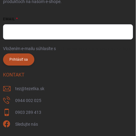
produktoch na našom e-shope.
EMAIL
Vložením e-mailu súhlasíte s
podmienkami ochrany osobných údajov
Prihlásiť sa
KONTAKT
tez
@
tezetka.sk
0944 002 025
0903 289 413
Sledujte nás