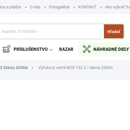
va a platba
O nás
Fotogaléria
KONTAKT
Ako vybrať Tr
Hľadať
PRÍSLUŠENSTVO
BAZAR
NÁHRADNÉ DIELY
2 Slávia 2S90A
Výfukový ventil MT8-132.2 / slávia 2S90A
nia
€19
€15,45 bez DPH
Jednotková
SKLADOM
cena:
MÔŽEME DORUČIŤ DO:
11.8.2