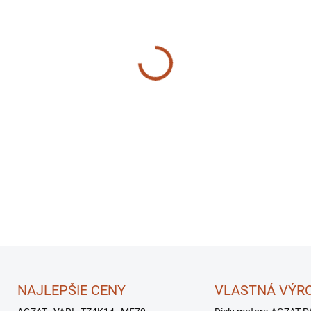
−
+
NAJLEPŠIE CENY
VLASTNÁ VÝR