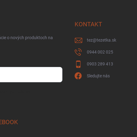
KONTAKT
ácie o nových produktoch na
tez
@
tezetka.sk
0944 002 025
0903 289 413
Sledujte nás
osobných údajov
EBOOK