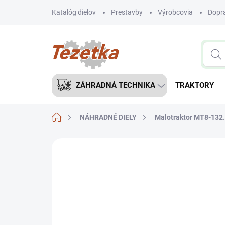
Prejsť
Katalóg dielov
Prestavby
Výrobcovia
Dopra
na
obsah
ZÁHRADNÁ TECHNIKA
TRAKTORY
Domov
NÁHRADNÉ DIELY
Malotraktor MT8-132.
Neohodnotené
Podrobnosti hodnote