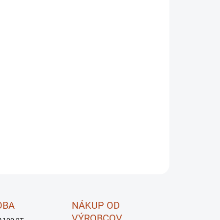
OPÝTAŤ SA
STRÁŽIŤ
OBA
NÁKUP OD
VÝROBCOV