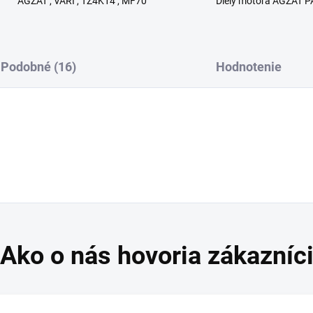
AGZAT , VARI , TZ4K14 , MF70
Diely motora AGZAT P
Podobné (16)
Hodnotenie