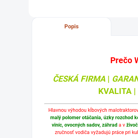
ANS-3500
Popis
Prečo 
ČESKÁ FIRMA
|
GARAN
KVALITA |
Hlavnou výhodou kĺbových malotraktorov
malý polomer otáčania, úzky rozchod ko
viníc, ovocných sadov, záhrad
a v
živoč
zručnosť vodiča vyžadujú práce pri kul