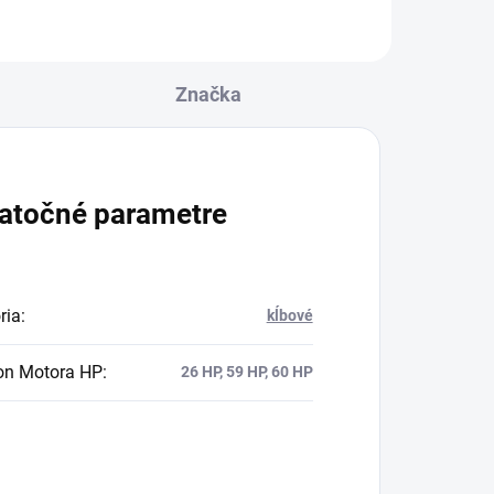
PON2-250H
Značka
atočné parametre
ria
:
kĺbové
n Motora HP
:
26 HP, 59 HP, 60 HP