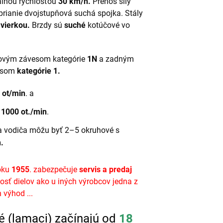
lnou rýchlosťou
30 km/h.
Prenos sily
prianie dvojstupňová suchá spojka. Stály
vierkou.
Brzdy sú
suché
kotúčové vo
dovým závesom kategórie
1N
a zadným
esom
kategórie 1.
 ot/min
. a
 1000 ot./min
.
a vodiča môžu byť 2–5 okruhové s
.
roku
1955
. zabezpečuje
servis a predaj
osť dielov ako u iných výrobcov jedna z
 výhod ...
é (lamaci) začínajú od
18