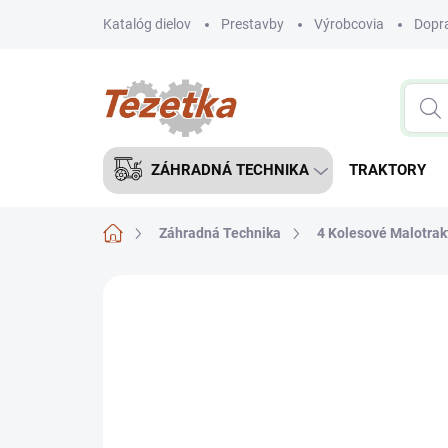
Prejsť
Katalóg dielov
Prestavby
Výrobcovia
Dopra
na
obsah
ZÁHRADNÁ TECHNIKA
TRAKTORY
Domov
Záhradná Technika
4 Kolesové Malotrakt
Neohodnotené
Podrobnosti hodnote