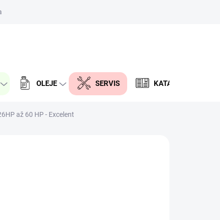
aktor
PRÁZDNY KOŠÍK
NÁKUPNÝ
KOŠÍK
OLEJE
SERVIS
KATALÓG DIELOV
6HP až 60 HP - Excelent
Í