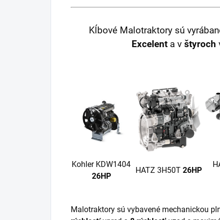
Kĺbové
Malotraktory sú vyrában
Excelent
a v
štyroch
Kohler KDW1404
H
HATZ 3H50T
26HP
26HP
Malotraktory sú vybavené mechanickou p