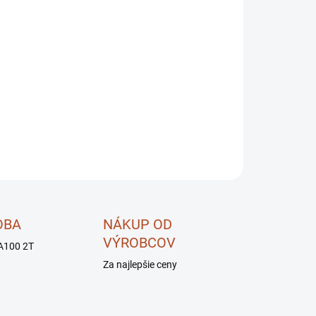
OPÝTAŤ SA
STRÁŽIŤ
OBA
NÁKUP OD
VÝROBCOV
A100 2T
Za najlepšie ceny