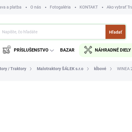
va a platba
O nás
Fotogaléria
KONTAKT
Ako vybrať Tr
Hľadať
PRÍSLUŠENSTVO
BAZAR
NÁHRADNÉ DIELY
ory / Traktory
Malotraktory ŠÁLEK s.r.o
kĺbové
WINEA 2
nia
ZNAČKA:
ŠÁLEK S.R.O
€0
€0 bez DPH
Jednotková
NA OBJEDNÁVKU DO 30 DN
cena:
MOŽNOSTI DORUČENIA