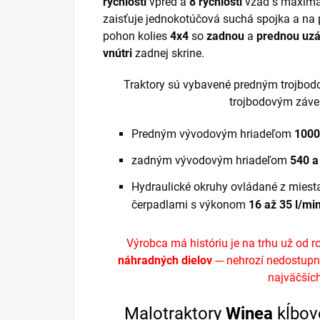
rýchlostí
vpred a
8 rýchlosti
vzad s maximá
zaisťuje jednokotúčová suchá spojka a na 
pohon kolies
4x4
so
zadnou
a
prednou uzá
vnútri
zadnej skrine.
Traktory sú vybavené predným trojbo
trojbodovým záv
Predným vývodovým hriadeľom
1000
zadným vývodovým hriadeľom
540 a
Hydraulické okruhy ovládané z miest
čerpadlami s výkonom
16 až 35 l/min
Výrobca má históriu je na trhu už od 
náhradných dielov
--- nehrozí nedostupn
najväčších
Malotraktory
Winea
kĺbov