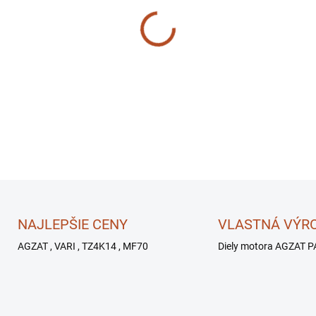
−
+
DETAILNÉ INFORMÁCIE
NAJLEPŠIE CENY
VLASTNÁ VÝR
AGZAT , VARI , TZ4K14 , MF70
Diely motora AGZAT P