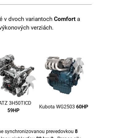
é v dvoch variantoch
Comfort
a
výkonových verziách.
ATZ 3H50TICD
Kubota WG2503
60HP
59HP
lne synchronizovanou prevedovkou
8