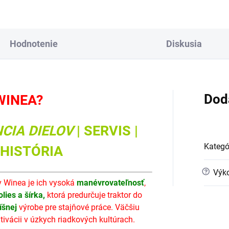
ND5-060
AKR-140 / 120 / 100
Hodnotenie
Diskusia
Dod
WINEA?
CIA DIELOV
| SERVIS |
Kategó
 HISTÓRIA
?
Výko
 Winea je ich vysoká
manévrovateľnosť
,
lies a šírka,
ktorá predurčuje traktor do
íšnej
výrobe pre stajňové práce. Väčšiu
tivácii v úzkych riadkových kultúrach.