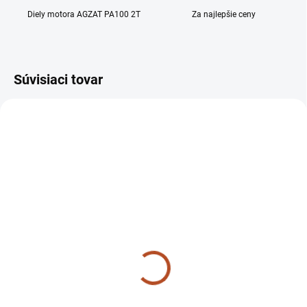
Diely motora AGZAT PA100 2T
Za najlepšie ceny
Súvisiaci tovar
NIE JE SKLADOM, DODANIE DO 14
SKLADOM
DNÍ
Predná kapota 07674
Zadná kapota 07720
TZ4K14
TZ4K14 / MT8-132.2
Slávia 2S90A