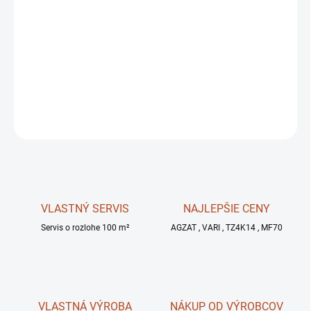
11.8.2026
MOŽNOSTI
DORUČENIA
−
+
OPÝTAŤ SA
STRÁŽIŤ
VLASTNÝ SERVIS
NAJLEPŠIE CENY
Servis o rozlohe 100 m²
AGZAT , VARI , TZ4K14 , MF70
VLASTNÁ VÝROBA
NÁKUP OD VÝROBCOV