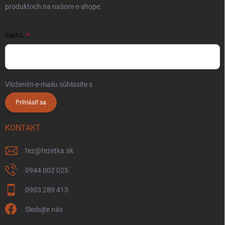
produktoch na našom e-shope.
EMAIL
Vložením e-mailu súhlasíte s
podmienkami ochrany osobných údajov
Prihlásiť sa
KONTAKT
tez
@
tezetka.sk
0944 002 025
0903 289 413
Sledujte nás