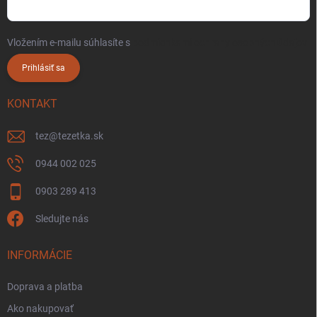
Vložením e-mailu súhlasíte s
podmienkami ochrany osobných údajov
Prihlásiť sa
KONTAKT
tez
@
tezetka.sk
0944 002 025
0903 289 413
Sledujte nás
INFORMÁCIE
Doprava a platba
Ako nakupovať