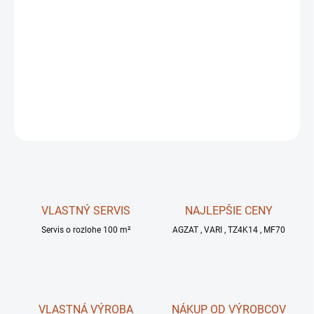
10.8.2026
MOŽNOSTI
DORUČENIA
−
+
OPÝTAŤ SA
STRÁŽIŤ
VLASTNÝ SERVIS
NAJLEPŠIE CENY
Servis o rozlohe 100 m²
AGZAT , VARI , TZ4K14 , MF70
VLASTNÁ VÝROBA
NÁKUP OD VÝROBCOV