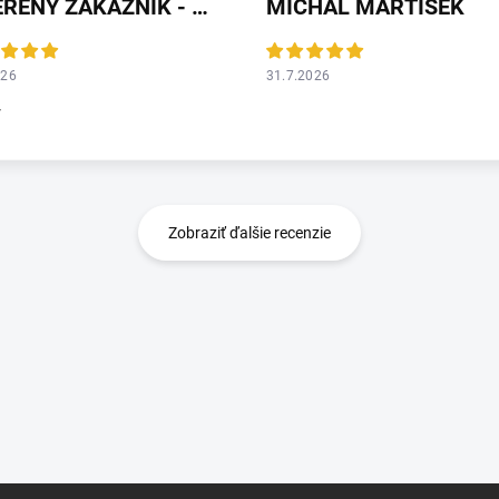
OVERENÝ ZÁKAZNÍK - HEUREKA
MICHAL MARTISEK
026
31.7.2026
r
Zobraziť ďalšie recenzie