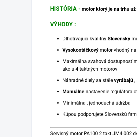
HISTÓRIA -
motor ktorý je na trhu už
VÝHODY :
Dlhotrvajúci kvalitný
Slovenský
mo
Vysokootáčkový
motor vhodný na
Maximálna svahová dostupnosť m
ako u 4 taktných motorov
Náhradné diely sa stále
vyrábajú
,
Manuálne
nastavenie regulátora 
Minimálna , jednoduchá údržba
Kúpou podporujete Slovenskú firm
Servisný motor PA100 2 takt JM4-002 d