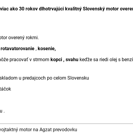
 viac ako 30 rokov dlhotrvajúci kvalitný Slovenský motor overe
tor overený rokmi.
rotavatorovanie
,
kosenie,
ôže pracovať v strmom
kopci , svahu
keďže sa riedi olej s ben
 skladom u predajcoch po celom Slovensku
otáčok
u .
vojtaktný motor na Agzat prevodovku