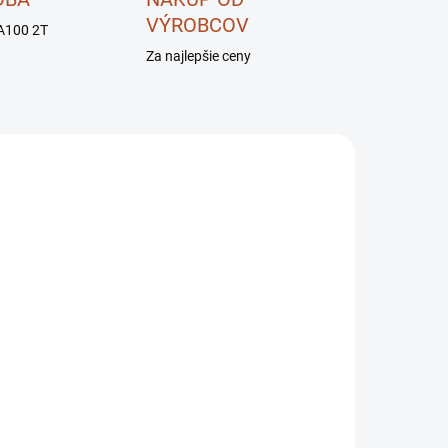
VÝROBCOV
A100 2T
Za najlepšie ceny
UPNÉ
SKLADOM
Motor 2takt PA100 JM4-
002 AGZAT