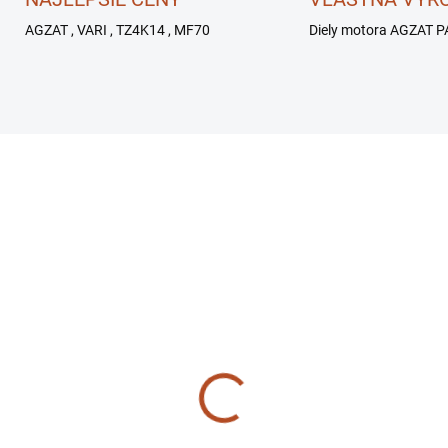
AGZAT , VARI , TZ4K14 , MF70
Diely motora AGZAT P
SKLADOM
MOMENTÁLNE NEDOST
dvozok Agro Profi
Podvozok Agro Profi
FERENCIAL AGZAT
AGZAT