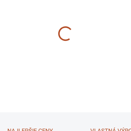
MÔŽEME DORUČIŤ DO:
11.8.2
−
+
✅Výkon motora
5,5 HP
✅
Obsah motora
102c
✅
Krútiaci moment (N.
DETAILNÉ INFORMÁCIE
NAJLEPŠIE CENY
VLASTNÁ VÝR