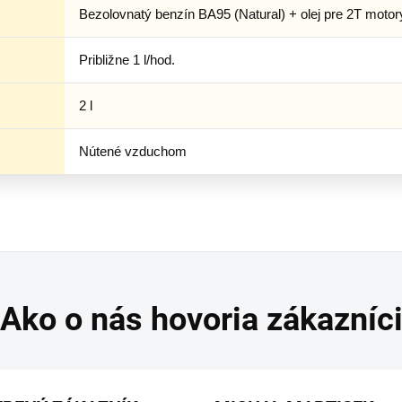
Bezolovnatý benzín BA95 (Natural) + olej pre 2T motor
Približne 1 l/hod.
2 l
Nútené vzduchom