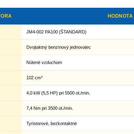
TORA
HODNOTA
JM4-002 PA100 (ŠTANDARD)
Dvojtaktný benzínový jednovalec
Nútené vzduchom
102 cm³
4,0 kW (5,5 HP) pri 5500 ot./min.
7,4 Nm pri 3500 ot./min.
Tyristorové, bezkontaktné