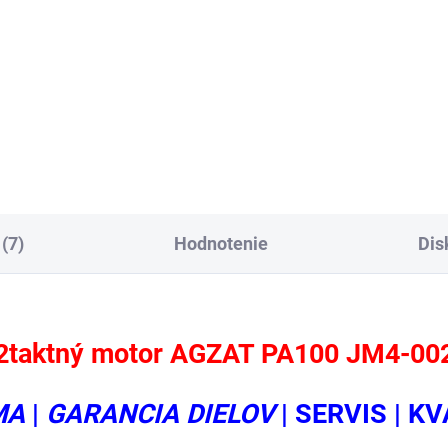
Detai
0032900
0030300
(7)
Hodnotenie
Dis
2taktný motor AGZAT PA100 JM4-00
MA
|
GARANCIA DIELOV
| SERVIS | KV