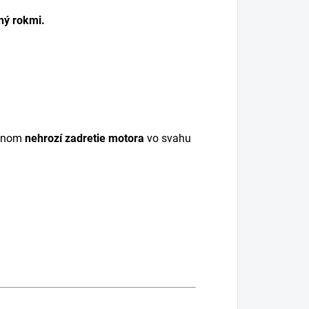
ný rokmi.
zínom
nehrozí zadretie motora
vo svahu