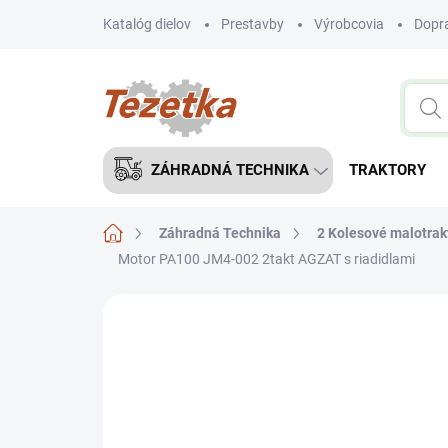
Prejsť
Katalóg dielov
Prestavby
Výrobcovia
Dopra
na
obsah
ZÁHRADNÁ TECHNIKA
TRAKTORY
Domov
Záhradná Technika
2 Kolesové malotrak
Motor PA100 JM4-002 2takt AGZAT s riadidlami
Neohodnotené
Podrobnosti hodnote