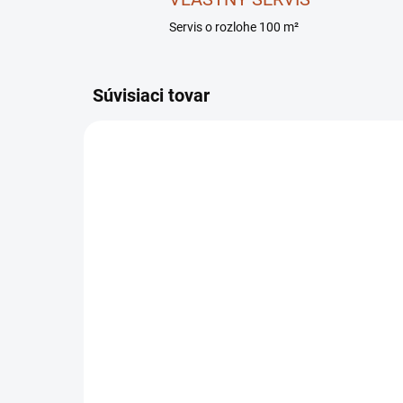
Servis o rozlohe 100 m²
Súvisiaci tovar
SKLADOM
MALOTRAKTOR AGZAT S
Po
MOTOROM PA100
DI
ORIGINAL