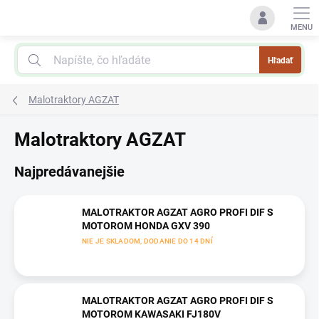
Prejsť
na
obsah
Hľadať
Malotraktory AGZAT
Malotraktory AGZAT
Najpredávanejšie
MALOTRAKTOR AGZAT AGRO PROFI DIF S
MOTOROM HONDA GXV 390
NIE JE SKLADOM, DODANIE DO 14 DNÍ
MALOTRAKTOR AGZAT AGRO PROFI DIF S
MOTOROM KAWASAKI FJ180V