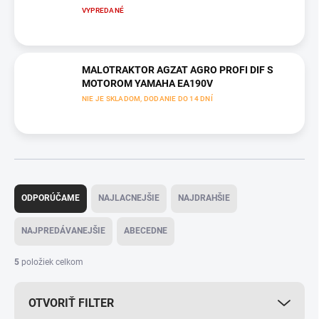
VYPREDANÉ
MALOTRAKTOR AGZAT AGRO PROFI DIF S
MOTOROM YAMAHA EA190V
NIE JE SKLADOM, DODANIE DO 14 DNÍ
R
a
ODPORÚČAME
NAJLACNEJŠIE
NAJDRAHŠIE
d
e
NAJPREDÁVANEJŠIE
ABECEDNE
n
i
5
položiek celkom
e
p
OTVORIŤ FILTER
r