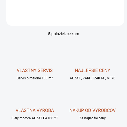
0032904
5
položiek celkom
O
v
l
á
d
a
c
VLASTNÝ SERVIS
NAJLEPŠIE CENY
i
Servis o rozlohe 100 m²
e
AGZAT , VARI , TZ4K14 , MF70
p
r
v
k
y
VLASTNÁ VÝROBA
NÁKUP OD VÝROBCOV
v
ý
Diely motora AGZAT PA100 2T
Za najlepšie ceny
p