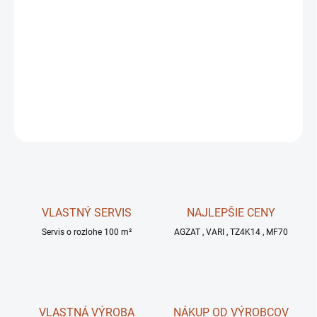
11.8.2026
MOŽNOSTI
DORUČENIA
−
+
OPÝTAŤ SA
STRÁŽIŤ
VLASTNÝ SERVIS
NAJLEPŠIE CENY
Servis o rozlohe 100 m²
AGZAT , VARI , TZ4K14 , MF70
VLASTNÁ VÝROBA
NÁKUP OD VÝROBCOV