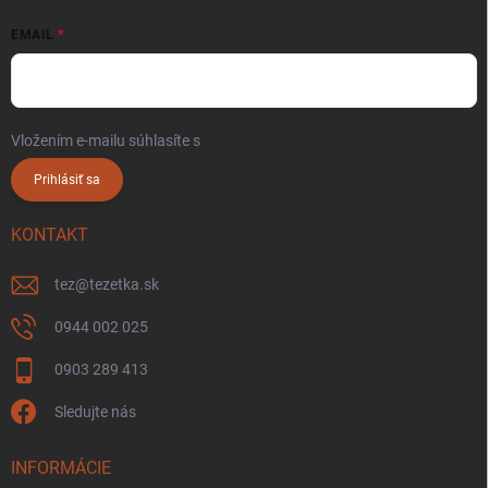
EMAIL
Vložením e-mailu súhlasíte s
podmienkami ochrany osobných údajov
Prihlásiť sa
KONTAKT
tez
@
tezetka.sk
0944 002 025
0903 289 413
Sledujte nás
INFORMÁCIE