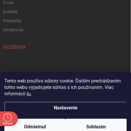
O nás
Kontakt
Prestavby
Výrobcovia
FACEBOOK
Tento web používa súbory cookie. Ďalším prechádzaním
tohto webu vyjadrujete súhlas s ich používaním. Viac
Reklamačný formulár
informácií
tu
.
Nastavenie
Oznam: Počas letnej sezóny bude od 18. 7. do
31. 8. každú sobotu predajňa zatvorená.
Zobraziť
Copyright 2026
Tezetkashop
. Všetky práva vyhradené.
Ďakujeme za pochopenie a tešíme sa na vašu
Odmietnuť
Súhlasím