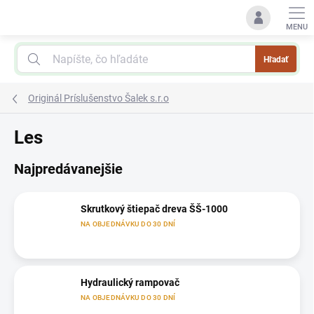
Prejsť
na
obsah
Hľadať
Originál Príslušenstvo Šalek s.r.o
Les
Najpredávanejšie
Skrutkový štiepač dreva ŠŠ-1000
NA OBJEDNÁVKU DO 30 DNÍ
Hydraulický rampovač
NA OBJEDNÁVKU DO 30 DNÍ