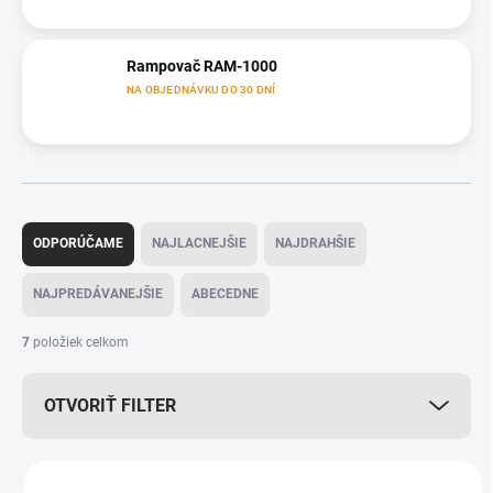
Rampovač RAM-1000
NA OBJEDNÁVKU DO 30 DNÍ
R
a
ODPORÚČAME
NAJLACNEJŠIE
NAJDRAHŠIE
d
e
NAJPREDÁVANEJŠIE
ABECEDNE
n
i
7
položiek celkom
e
p
OTVORIŤ FILTER
r
o
d
V
u