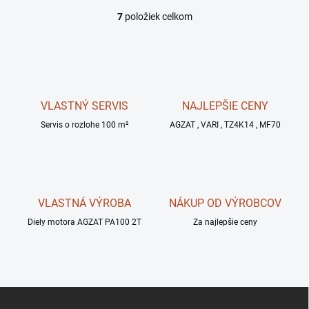
7
položiek celkom
O
v
l
á
d
a
c
VLASTNÝ SERVIS
NAJLEPŠIE CENY
i
Servis o rozlohe 100 m²
e
AGZAT , VARI , TZ4K14 , MF70
p
r
v
k
y
VLASTNÁ VÝROBA
NÁKUP OD VÝROBCOV
v
ý
Diely motora AGZAT PA100 2T
Za najlepšie ceny
p
i
s
u
Z
á