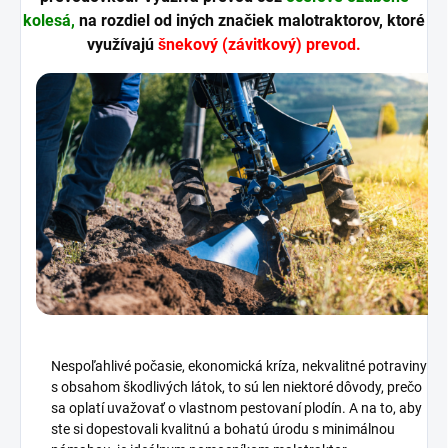
kolesá,
na rozdiel od iných značiek malotraktorov, ktoré
využívajú
šnekový (závitkový) prevod.
Nespoľahlivé počasie, ekonomická kríza, nekvalitné potraviny
s obsahom škodlivých látok, to sú len niektoré dôvody, prečo
sa oplatí uvažovať o vlastnom pestovaní plodín. A na to, aby
ste si dopestovali kvalitnú a bohatú úrodu s minimálnou