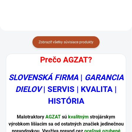
NAVG20
00TK00110000000/TK-011-000
Zobraziť všetky súvisiace produkty
Prečo AGZAT?
SLOVENSKÁ FIRMA
|
GARANCIA
DIELOV
| SERVIS | KVALITA |
HISTÓRIA
Malotraktory
AGZAT
sú
kvalitným
strojárskym
výrobkom líšiacim sa od ostatných značiek jedinečnou
prevodovkou. Využíva prevod cez
oceľové ozubené