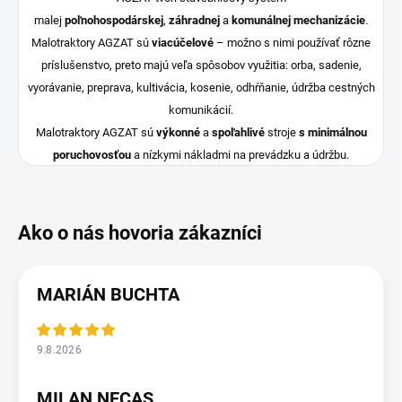
malej
poľnohospodárskej
,
záhradnej
a
komunálnej mechanizácie
.
Malotraktory AGZAT sú
viacúčelové
– možno s nimi používať rôzne
príslušenstvo, preto majú veľa spôsobov využitia: orba, sadenie,
vyorávanie, preprava, kultivácia, kosenie, odhŕňanie, údržba cestných
komunikácií.
Malotraktory AGZAT sú
výkonné
a
spoľahlivé
stroje
s minimálnou
poruchovosťou
a nízkymi nákladmi na prevádzku a údržbu.
MARIÁN BUCHTA
9.8.2026
MILAN NECAS