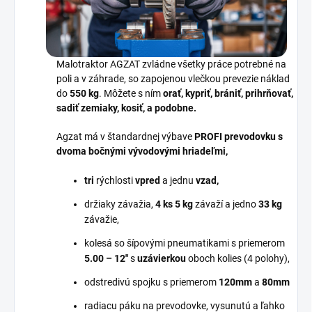
Malotraktor AGZAT zvládne všetky práce potrebné na
poli a v záhrade, so zapojenou
vlečkou
prevezie náklad
do
550 kg
. Môžete s ním
orať, kypriť, brániť, prihrňovať,
sadiť zemiaky, kosiť, a podobne.
Agzat má v štandardnej výbave
PROFI prevodovku s
dvoma bočnými vývodovými hriadeľmi,
tri
rýchlosti
vpred
a jednu
vzad,
držiaky závažia,
4 ks 5 kg
závaží a jedno
33 kg
závažie,
kolesá so šípovými pneumatikami s priemerom
5.00
– 12″
s
uzávierkou
oboch kolies (4 polohy),
odstredivú spojku s priemerom
120mm
a
80mm
radiacu páku na prevodovke, vysunutú a ľahko