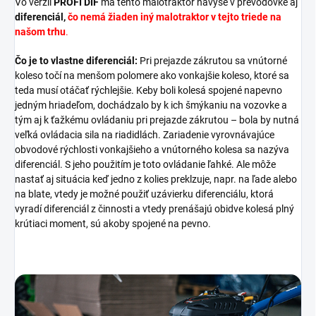
Vo verzii
PROFI DIF
má tento malotraktor navyše v prevodovke aj
diferenciál,
čo nemá žiaden iný malotraktor v tejto triede na
našom trhu
.
Čo je to vlastne diferenciál:
Pri prejazde zákrutou sa vnútorné
koleso točí na menšom polomere ako vonkajšie koleso, ktoré sa
teda musí otáčať rýchlejšie. Keby boli kolesá spojené napevno
jedným hriadeľom, dochádzalo by k ich šmýkaniu na vozovke a
tým aj k ťažkému ovládaniu pri prejazde zákrutou – bola by nutná
veľká ovládacia sila na riadidlách. Zariadenie vyrovnávajúce
obvodové rýchlosti vonkajšieho a vnútorného kolesa sa nazýva
diferenciál. S jeho použitím je toto ovládanie ľahké. Ale môže
nastať aj situácia keď jedno z kolies preklzuje, napr. na ľade alebo
na blate, vtedy je možné použiť uzávierku diferenciálu, ktorá
vyradí diferenciál z činnosti a vtedy prenášajú obidve kolesá plný
krútiaci moment, sú akoby spojené na pevno.