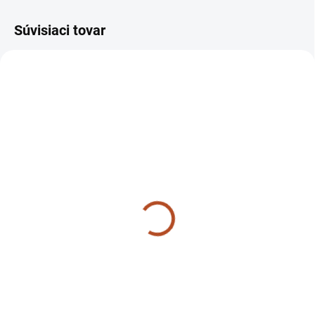
Súvisiaci tovar
SKLADOM
SKLADOM
Nastavovacie teleso -
Pluh orací 1-stranný
20mm AGZAT / VARI /
40x20/12 - pravý AGZAT
JIKOV
/ VARI / JIKOV
Detail