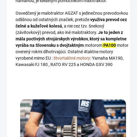
námahou, je ideálnym pomocníkom malotraktor.
Osvedčený je malotraktor AGZAT s jedinečnou prevodovkou
odlišnou od ostatných značiek, pretože
využíva prevod cez
čelné a kužeľové kolesá
, a nie cez tzv. šnekový
(závitovkový) prevod, ako iné malotraktory.
Je to jeden z
mála poctivých strojárskych výrobkov, ktorý sa kompletne
vyrába na Slovensku s dvojtaktným
motorom
PA100
motor
overený rokmi dlhotrvajúci. Ostatné 4taktne motory
vyrobené mimo EU :
štvortaktné motory
: Yamaha MA190,
Kawasaki FJ 180 , RATO RV 225 a
HONDA GXV 390