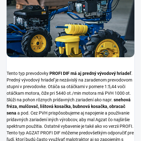
Tento typ prevodovky
PROFI DIF má aj predný vývodový hriadeľ
.
Predný vývodový hriadeľ je nezávislý na zaradenom prevodovom
stupni v prevodovke. Otáča sa otáčkami v pomere 1:5,44 voči
otáčkam motora, čiže pri 5440 ot./min motora má PVH 1000 ot.
Slúži na pohon rôznych prídavných zariadení ako napr.
snehová
fréza, mulčovač, lištová kosačka, bubnová kosačka, obracač
sena
a pod. Cez PVH prispôsobujeme aj napojenie a používanie
prídavných zariadení iných výrobcov, aby mal Agzat čo najširšie
spektrum použitia. Ostatné vybavenie je také ako vo verzii PROFI.
Tento typ AGZAT PROFI DIF môžeme predovšetkým odporučiť pre
ľudí, ktorí budú často využívať malotraktor aj so zapojením s