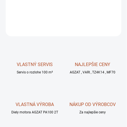
✅
odstredivá spojka s priemerom
120 mm
DETAILNÉ INFORMÁCIE
OPÝTAŤ SA
STRÁŽIŤ
VLASTNÝ SERVIS
NAJLEPŠIE CENY
Servis o rozlohe 100 m²
AGZAT , VARI , TZ4K14 , MF70
VLASTNÁ VÝROBA
NÁKUP OD VÝROBCOV
Diely motora AGZAT PA100 2T
Za najlepšie ceny