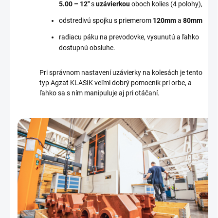
5.00
– 12″
s
uzávierkou
oboch kolies (4 polohy),
odstredivú spojku s priemerom
120mm
a
80mm
radiacu páku na prevodovke, vysunutú a ľahko
dostupnú obsluhe.
Pri správnom nastavení uzávierky na kolesách je tento
typ Agzat KLASIK veľmi dobrý pomocník pri orbe, a
ľahko sa s ním manipuluje aj pri otáčaní.