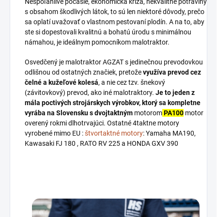
Nespoľahlivé počasie, ekonomická kríza, nekvalitné potraviny
s obsahom škodlivých látok, to sú len niektoré dôvody, prečo
sa oplatí uvažovať o vlastnom pestovaní plodín. A na to, aby
ste si dopestovali kvalitnú a bohatú úrodu s minimálnou
námahou, je ideálnym pomocníkom malotraktor.
Osvedčený je malotraktor AGZAT s jedinečnou prevodovkou
odlišnou od ostatných značiek, pretože
využíva prevod cez
čelné a kužeľové kolesá
, a nie cez tzv. šnekový
(závitovkový) prevod, ako iné malotraktory.
Je to jeden z
mála poctivých strojárskych výrobkov, ktorý sa kompletne
vyrába na Slovensku s dvojtaktným
motorom
PA100
motor
overený rokmi dlhotrvajúci. Ostatné 4taktne motory
vyrobené mimo EU :
štvortaktné motory
: Yamaha MA190,
Kawasaki FJ 180 , RATO RV 225 a
HONDA GXV 390