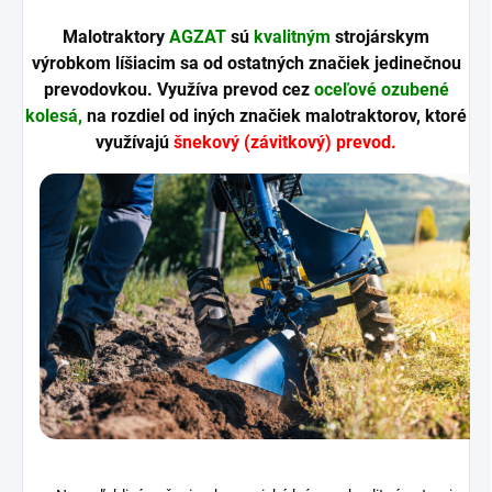
Malotraktory
AGZAT
sú
kvalitným
strojárskym
výrobkom líšiacim sa od ostatných značiek jedinečnou
prevodovkou. Využíva prevod cez
oceľové ozubené
kolesá,
na rozdiel od iných značiek malotraktorov, ktoré
využívajú
šnekový (závitkový) prevod.