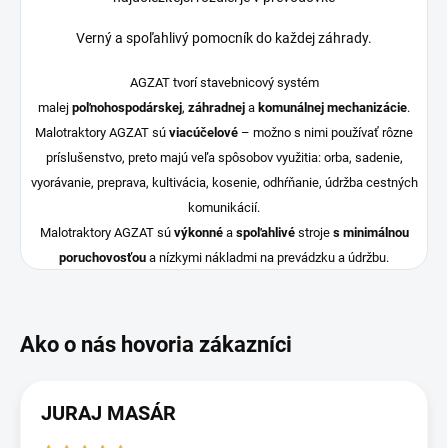
Verný a spoľahlivý pomocník do každej záhrady.
AGZAT tvorí stavebnicový systém
malej
poľnohospodárskej
,
záhradnej
a
komunálnej mechanizácie
.
Malotraktory AGZAT sú
viacúčelové
– možno s nimi používať rôzne
príslušenstvo, preto majú veľa spôsobov využitia: orba, sadenie,
vyorávanie, preprava, kultivácia, kosenie, odhŕňanie, údržba cestných
komunikácií.
Malotraktory AGZAT sú
výkonné
a
spoľahlivé
stroje
s minimálnou
poruchovosťou
a nízkymi nákladmi na prevádzku a údržbu.
JURAJ MASÁR