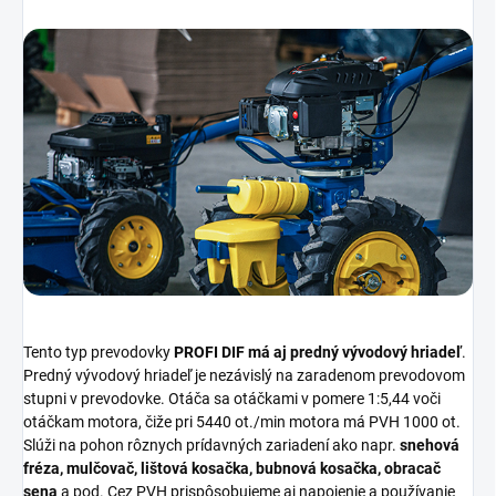
Tento typ prevodovky
PROFI DIF má aj predný vývodový hriadeľ
.
Predný vývodový hriadeľ je nezávislý na zaradenom prevodovom
stupni v prevodovke. Otáča sa otáčkami v pomere 1:5,44 voči
otáčkam motora, čiže pri 5440 ot./min motora má PVH 1000 ot.
Slúži na pohon rôznych prídavných zariadení ako napr.
snehová
fréza, mulčovač, lištová kosačka, bubnová kosačka, obracač
sena
a pod. Cez PVH prispôsobujeme aj napojenie a používanie