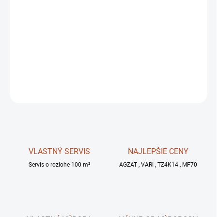
✅Motor Rato RV225 4 takt
4,0kW
pri
3600
ot./min
.
obsah
223cm3
✅
prevodovka s
diferenciálom
(s uzávierkou)
✅s pojazdom,
3 rýchlosti
vpred
a jedna
vzad
✅
odstredivá spojka s priemerom
120 mm
DETAILNÉ INFORMÁCIE
OPÝTAŤ SA
STRÁŽIŤ
VLASTNÝ SERVIS
NAJLEPŠIE CENY
Servis o rozlohe 100 m²
AGZAT , VARI , TZ4K14 , MF70