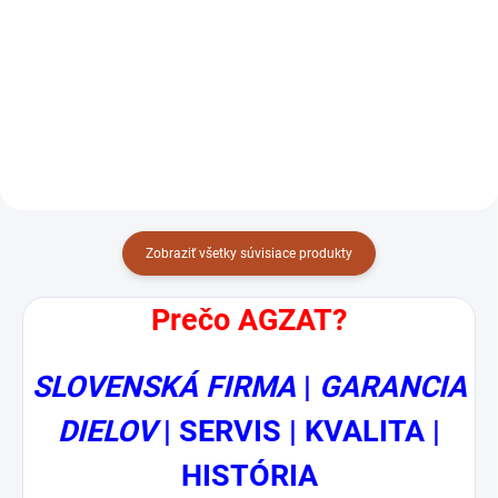
Detail
NAVG20
00TK00110000000/TK-011-000
Zobraziť všetky súvisiace produkty
Prečo AGZAT?
SLOVENSKÁ FIRMA
|
GARANCIA
DIELOV
| SERVIS | KVALITA |
HISTÓRIA