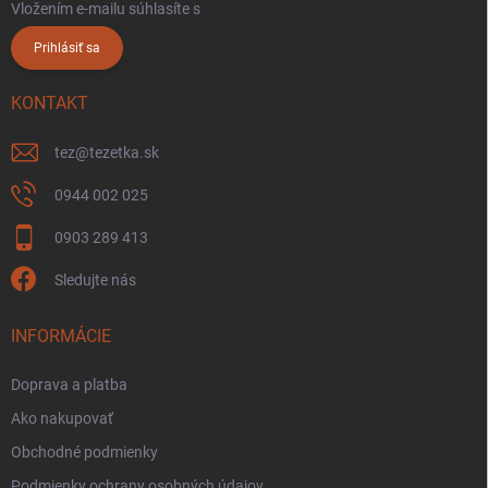
Vložením e-mailu súhlasíte s
podmienkami ochrany osobných údajov
Prihlásiť sa
KONTAKT
tez
@
tezetka.sk
0944 002 025
0903 289 413
Sledujte nás
INFORMÁCIE
Doprava a platba
Ako nakupovať
Obchodné podmienky
Podmienky ochrany osobných údajov