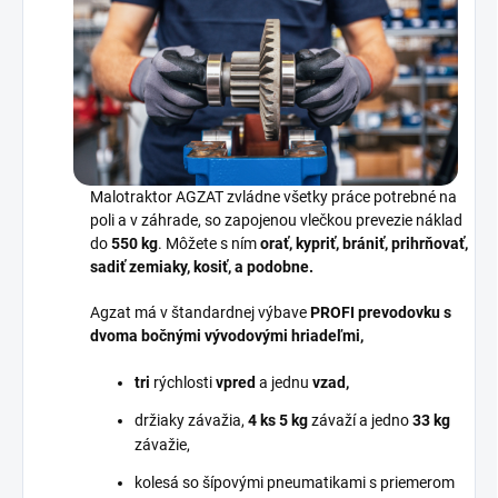
Malotraktor AGZAT zvládne všetky práce potrebné na
poli a v záhrade, so zapojenou
vlečkou
prevezie náklad
do
550 kg
. Môžete s ním
orať, kypriť, brániť, prihrňovať,
sadiť zemiaky, kosiť, a podobne.
Agzat má v štandardnej výbave
PROFI prevodovku s
dvoma bočnými vývodovými hriadeľmi,
tri
rýchlosti
vpred
a jednu
vzad,
držiaky závažia,
4 ks 5 kg
závaží a jedno
33 kg
závažie,
kolesá so šípovými pneumatikami s priemerom