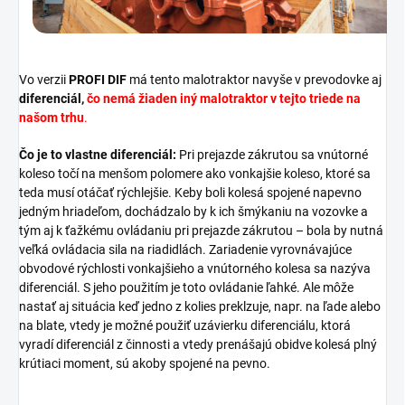
Vo verzii
PROFI DIF
má tento malotraktor navyše v prevodovke aj
diferenciál,
čo nemá žiaden iný malotraktor v tejto triede na
našom trhu
.
Čo je to vlastne diferenciál:
Pri prejazde zákrutou sa vnútorné
koleso točí na menšom polomere ako vonkajšie koleso, ktoré sa
teda musí otáčať rýchlejšie. Keby boli kolesá spojené napevno
jedným hriadeľom, dochádzalo by k ich šmýkaniu na vozovke a
tým aj k ťažkému ovládaniu pri prejazde zákrutou – bola by nutná
veľká ovládacia sila na riadidlách. Zariadenie vyrovnávajúce
obvodové rýchlosti vonkajšieho a vnútorného kolesa sa nazýva
diferenciál. S jeho použitím je toto ovládanie ľahké. Ale môže
nastať aj situácia keď jedno z kolies preklzuje, napr. na ľade alebo
na blate, vtedy je možné použiť uzávierku diferenciálu, ktorá
vyradí diferenciál z činnosti a vtedy prenášajú obidve kolesá plný
krútiaci moment, sú akoby spojené na pevno.