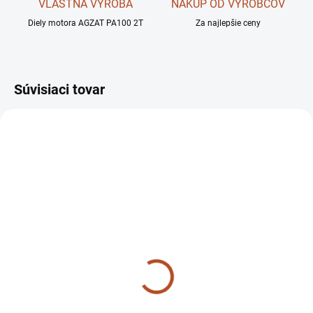
VLASTNÁ VÝROBA
NÁKUP OD VÝROBCOV
Diely motora AGZAT PA100 2T
Za najlepšie ceny
Súvisiaci tovar
SKLADOM
SKLADOM
Nastavovacie teleso -
Pluh orací 1-stranný
20mm AGZAT / VARI /
40x20/12 - pravý AGZAT
JIKOV
/ VARI / JIKOV