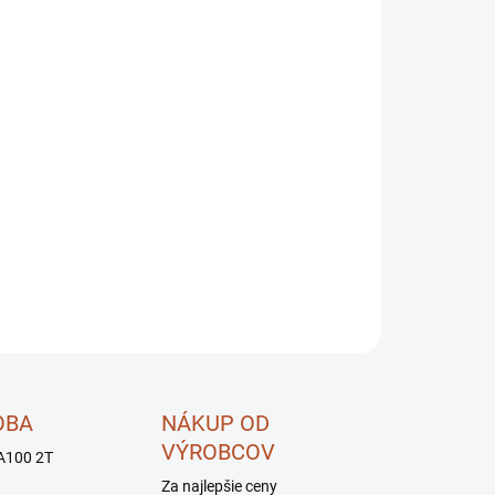
!!!
OPÝTAŤ SA
STRÁŽIŤ
OBA
NÁKUP OD
VÝROBCOV
A100 2T
Za najlepšie ceny