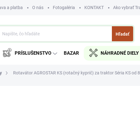
va a platba
O nás
Fotogaléria
KONTAKT
Ako vybrať Tr
Hľadať
PRÍSLUŠENSTVO
BAZAR
NÁHRADNÉ DIELY
y
Rotavátor AGROSTAR KS (rotačný kyprič) za traktor Séria KS od 
nia
ZNAČKA:
AGROSTAR
od
€1 290
od
€1 048,78
bez DPH
Jednotková
ZVOĽTE VARIANT
cena: