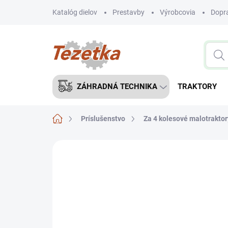
Prejsť
Katalóg dielov
Prestavby
Výrobcovia
Dopra
na
obsah
ZÁHRADNÁ TECHNIKA
TRAKTORY
Domov
Príslušenstvo
Za 4 kolesové malotraktor
Neohodnotené
Podrobnosti hodnote
NOVINKA