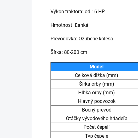
Výkon traktora: od 16 HP
Hmotnosť: Ľahká
Prevodovka: Ozubené kolesá
Šírka: 80-200 cm
Model
Celková dĺžka (mm)
Šírka orby (mm)
Hĺbka orby (mm)
Hlavný podvozok
Bočný prevod
Otáčky vývodového hriadeľa
Počet čepelí
Typ čepele