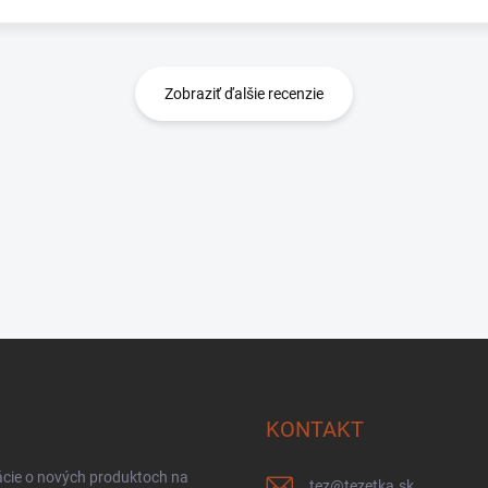
Zobraziť ďalšie recenzie
KONTAKT
ácie o nových produktoch na
tez
@
tezetka.sk