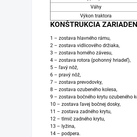
Váhy
Výkon traktora
KONŠTRUKCIA ZARIADEN
1 – zostava hlavného rámu,
2 – zostava vidlicového držiaka,
3 – zostava horného závesu,
4 – zostava rotora (pohonný hriadeľ),
5 – ľavý nôž,
6 – pravý nôž,
7 – zostava prevodovky,
8 – zostava ozubeného kolesa,
9 – zostava bočného krytu ozubeného k
10 – zostava ľavej bočnej dosky,
11 – zostava zadného krytu,
12 – tlmič zadného krytu,
13 – lyžina,
14 – podpera.