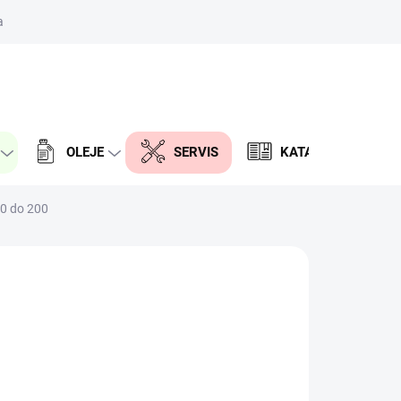
aktor
PRÁZDNY KOŠÍK
NÁKUPNÝ
KOŠÍK
OLEJE
SERVIS
KATALÓG DIELOV
80 do 200