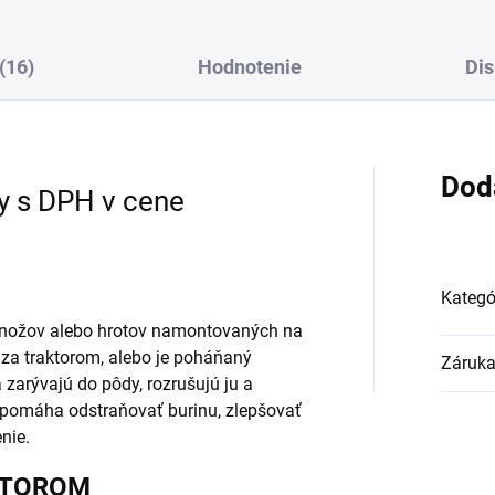
(16)
Hodnotenie
Dis
Dod
y s DPH v cene
Kategó
ch nožov alebo hrotov namontovaných na
 za traktorom, alebo je poháňaný
Záruk
zarývajú do pôdy, rozrušujú ju a
 pomáha odstraňovať burinu, zlepšovať
nie.
KTOROM