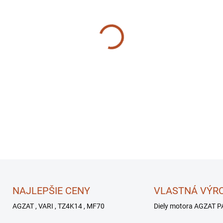
MOŽNOSTI
MOŽNOSTI DORUČENIA
−
+
✅
V cene aj
zahrnutý
kardan
DETAILNÉ INFORMÁCIE
NAJLEPŠIE CENY
VLASTNÁ VÝR
AGZAT , VARI , TZ4K14 , MF70
Diely motora AGZAT P