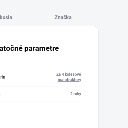
kusia
Značka
atočné parametre
Za 4 kolesové
ria
:
malotraktory
a
:
2 roky