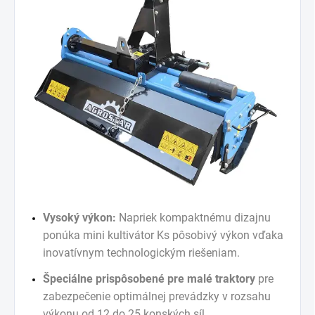
Vysoký výkon:
Napriek kompaktnému dizajnu
ponúka mini kultivátor
Ks pôsobivý výkon vďaka
inovatívnym technologickým riešeniam.
Špeciálne prispôsobené pre malé traktory
pre
zabezpečenie
optimálnej prevádzky v rozsahu
výkonu od 12 do 25 konských síl.