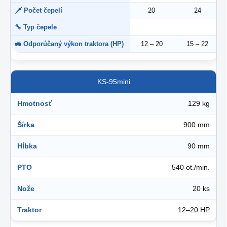
🗡 Počet čepelí
20
24
🔧 Typ čepele
🚜 Odporúčaný výkon traktora (HP)
12 – 20
15 – 22
KS-95mini
Hmotnosť
129 kg
Šírka
900 mm
Hĺbka
90 mm
PTO
540 ot./min.
Nože
20 ks
Traktor
12–20 HP