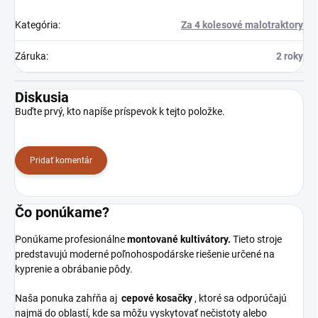
Kategória
:
Za 4 kolesové malotraktory
Záruka
:
2 roky
Diskusia
Buďte prvý, kto napíše príspevok k tejto položke.
Pridať komentár
Čo ponúkame?
Ponúkame profesionálne
montované kultivátory.
Tieto stroje
predstavujú moderné poľnohospodárske riešenie určené na
kyprenie a obrábanie pôdy.
Naša ponuka zahŕňa aj
cepové kosačky
, ktoré sa odporúčajú
najmä do oblastí, kde sa môžu vyskytovať nečistoty alebo