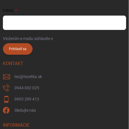
EMAIL
Vložením e-mailu súhlasíte s
podmienkami ochrany osobných údajov
Prihlásiť sa
KONTAKT
tez
@
tezetka.sk
0944 002 025
0903 289 413
Sledujte nás
INFORMÁCIE