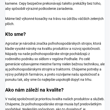
kamene. Cepy bezpečne prekonávajú takéto prekážky bez toho,
aby spôsobili výrazné poškodenie zariadenia.
Máme tiež výkonné kosačky na trávu na údržbu väčších zelených
plôch.
Kto sme?
Agrostar je národná značka poľnohospodárskych strojov, ktorá
kladie vysoké nároky na kvalitu produktov a rozvoj spoločnosti.
Nápady na naše poľnohospodárske stroje pochádzajú z
rodinného podniku so sídlom v regióne Podhalie. Po celé
generácie vybavujeme miestne farmy nielen bežnou technikou, ale
aj poľnohospodárskymi strojmi a traktormi. Chápeme potreby a
výzvy poľských farmárov, a preto rozvíjame našu spoločnosť a
ponuku tak, aby sme čo najlepšie uspokojili dopyt na trhu.
Ako nám záleží
na kvalite?
V našej spoločnosti je prioritou kvalita našich produktov a služieb.
Chápeme, že poľnohospodárske stroje musia byť predovšetkým
spoľahlivé. Najlepším spôsobom, ako to dosiahnuť, je