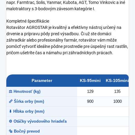
napr. Farmtrac, Solis, Yanmar, Kubota, AGT, Tomo Vinkovic a iné
malotraktory s 3-bodovým závesom kategórie I.
Kompletné špecifikácie
Rotavátor AGROSTAR je kvalitný a efektívny nástroj určený na
drvenie a prípravu pôdy pred výsadbou. Či už ste domáci
záhradkár alebo profesionálny farmár, rotavátor vám môže
pomôcť vytvoriť ideálne pôdne prostredie pre úspešný rast rastlín,
pričom ušetríte čas a námahu pri záhradníckych prácach.
Parameter
KS-95mini
KS-105mini
⚖ Hmotnosť (kg)
129
135
📏 Šírka orby (mm)
900
1000
⬇ Hĺbka orby (mm)
⚙ Otáčky vývodového hriadeľa
🔩 Bočný prevod
R