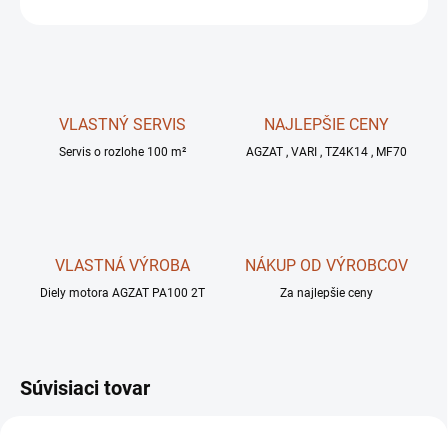
OPÝTAŤ SA
STRÁŽIŤ
VLASTNÝ SERVIS
NAJLEPŠIE CENY
Servis o rozlohe 100 m²
AGZAT , VARI , TZ4K14 , MF70
VLASTNÁ VÝROBA
NÁKUP OD VÝROBCOV
Diely motora AGZAT PA100 2T
Za najlepšie ceny
Súvisiaci tovar