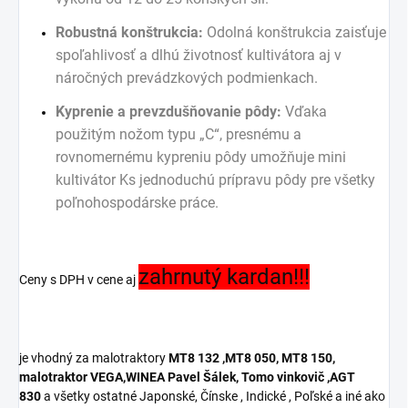
Robustná konštrukcia:
Odolná konštrukcia zaisťuje
spoľahlivosť
a dlhú životnosť kultivátora aj v
náročných prevádzkových podmienkach.
Kyprenie a prevzdušňovanie pôdy:
Vďaka
použitým nožom typu „C“, presnému
a
rovnomernému kypreniu pôdy umožňuje mini
kultivátor Ks jednoduchú
prípravu pôdy pre všetky
poľnohospodárske práce.
zahrnutý kardan!!!
Ceny s DPH v cene aj
je vhodný za malotraktory
MT8 132 ,MT8 050, MT8 150,
malotraktor VEGA,WINEA Pavel Šálek, Tomo vinkovič ,AGT
830
a všetky ostatné Japonské, Čínske , Indické , Poľské a iné ako