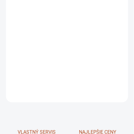
7.8.2026
MOŽNOSTI
DORUČENIA
−
+
je vhodný za malotraktory
TZ4K14, MT8 132 ,MT8 050, MT8 150,
malotraktor VEGA,WINEA Pavel Šálek, Tomo vinkovič ,AGT 830
a
všetky ostatné Japonské malotraktory s 3-bodovým závesom
kategórie I.
DETAILNÉ INFORMÁCIE
OPÝTAŤ SA
STRÁŽIŤ
VLASTNÝ SERVIS
NAJLEPŠIE CENY