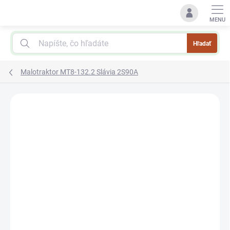
Prejsť
na
obsah
Hľadať
Malotraktor MT8-132.2 Slávia 2S90A
Podrobnosti hodnotenia
Neohodnotené