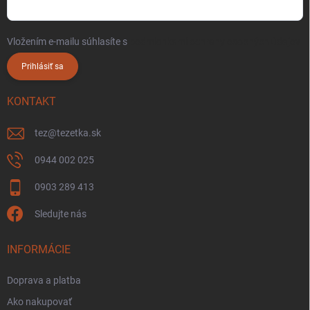
Vložením e-mailu súhlasíte s
podmienkami ochrany osobných údajov
Prihlásiť sa
KONTAKT
tez
@
tezetka.sk
0944 002 025
0903 289 413
Sledujte nás
INFORMÁCIE
Doprava a platba
Ako nakupovať