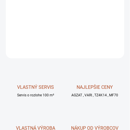
11.8.2026
MOŽNOSTI
DORUČENIA
−
+
OPÝTAŤ SA
STRÁŽIŤ
VLASTNÝ SERVIS
NAJLEPŠIE CENY
Servis o rozlohe 100 m²
AGZAT , VARI , TZ4K14 , MF70
VLASTNÁ VÝROBA
NÁKUP OD VÝROBCOV