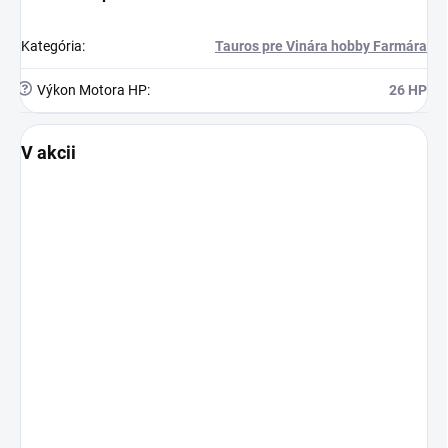
Kategória
:
Tauros pre Vinára hobby Farmára
?
Výkon Motora HP
:
26 HP
V akcii