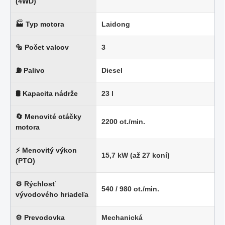
(4WD)
🏭 Typ motora
Laidong
🔩 Počet valcov
3
⛽ Palivo
Diesel
🛢 Kapacita nádrže
23 l
🔄 Menovité otáčky
2200 ot./min.
motora
⚡ Menovitý výkon
15,7 kW (až 27 koní)
(PTO)
⚙ Rýchlosť
540 / 980 ot./min.
vývodového hriadeľa
⚙ Prevodovka
Mechanická