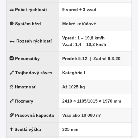
🚗 Počet rýchlostí
9 vpred + 3 vzad
🛑 Systém bŕzd
Mokré kotúčové
Vpred: 1 – 19,8 km/h
🏎 Rozsah rýchlostí
Vzad: 1,4 – 10,2 km/h
🛞 Pneumatiky
Predné 5-12 | Zadné 8.3-20
🔗 Trojbodový záves
Kategória I
⚖ Hmotnosť
Až 1025 kg
📏 Rozmery
2410 × 1105/1015 × 1970 mm
🌾 Pracovná kapacita
Viac ako 10 000 m²
⬆ Svetlá výška
325 mm