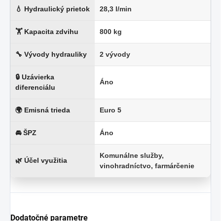
💧 Hydraulický prietok
28,3 l/min
🏋 Kapacita zdvihu
800 kg
🔧 Vývody hydrauliky
2 vývody
🔒 Uzávierka
Áno
diferenciálu
🌍 Emisná trieda
Euro 5
🚘 ŠPZ
Áno
Komunálne služby,
🌿 Účel využitia
vinohradníctvo, farmárčenie
Dodatočné parametre