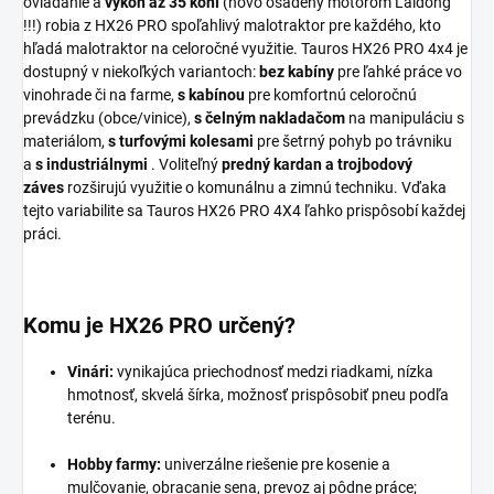
ovládanie a
výkon až 35 koní
(novo osadený motorom Laidong
!!!) robia z HX26 PRO spoľahlivý malotraktor pre každého, kto
hľadá malotraktor na celoročné využitie. Tauros HX26 PRO 4x4 je
dostupný v niekoľkých variantoch:
bez kabíny
pre ľahké práce vo
vinohrade či na farme,
s kabínou
pre komfortnú celoročnú
prevádzku (obce/vinice),
s čelným nakladačom
na manipuláciu s
materiálom,
s turfovými kolesami
pre šetrný pohyb po trávniku
a
s industriálnymi
. Voliteľný
predný kardan a trojbodový
záves
rozširujú využitie o komunálnu a zimnú techniku. Vďaka
tejto variabilite sa Tauros HX26 PRO 4X4 ľahko prispôsobí každej
práci.
Komu je HX26 PRO určený?
Vinári:
vynikajúca priechodnosť medzi riadkami, nízka
hmotnosť, skvelá šírka, možnosť prispôsobiť pneu podľa
terénu.
Hobby farmy:
univerzálne riešenie pre kosenie a
mulčovanie, obracanie sena, prevoz aj pôdne práce;