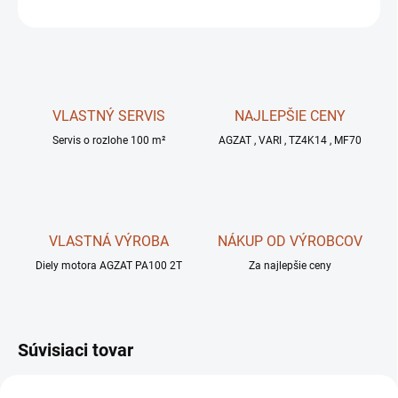
OPÝTAŤ SA
STRÁŽIŤ
VLASTNÝ SERVIS
NAJLEPŠIE CENY
Servis o rozlohe 100 m²
AGZAT , VARI , TZ4K14 , MF70
VLASTNÁ VÝROBA
NÁKUP OD VÝROBCOV
Diely motora AGZAT PA100 2T
Za najlepšie ceny
Súvisiaci tovar