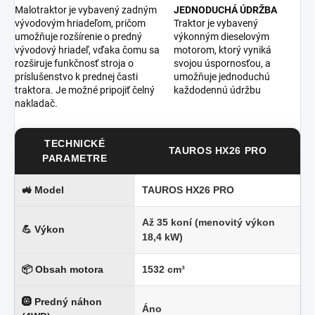
Malotraktor je vybavený zadným
JEDNODUCHÁ ÚDRŽBA
vývodovým hriadeľom, pričom
Traktor je vybavený
umožňuje rozšírenie o predný
výkonným dieselovým
vývodový hriadeľ, vďaka čomu sa
motorom, ktorý vyniká
rozširuje funkčnosť stroja o
svojou úspornosťou, a
príslušenstvo k prednej časti
umožňuje jednoduchú
traktora. Je možné pripojiť čelný
každodennú údržbu
nakladač.
TECHNICKÉ
TAUROS HX26 PRO
PARAMETRE
🚜 Model
TAUROS HX26 PRO
Až 35 koní (menovitý výkon
💪 Výkon
18,4 kW)
📦 Obsah motora
1532 cm³
🛞 Predný náhon
Áno