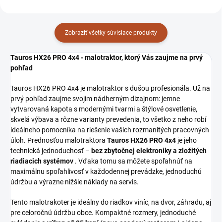
Zobraziť všetky súvisiace produkty
Tauros HX26 PRO 4x4 - malotraktor, ktorý Vás zaujme na prvý
pohľad
Tauros HX26 PRO 4x4 je malotraktor s dušou profesionála. Už na
prvý pohľad zaujme svojim nádherným dizajnom: jemne
vytvarovaná kapota s modernými tvarmi a štýlové osvetlenie,
skvelá výbava a rôzne varianty prevedenia, to všetko z neho robí
ideálneho pomocníka na riešenie vašich rozmanitých pracovných
úloh. Prednosťou malotraktora
Tauros HX26 PRO 4x4
je jeho
technická jednoduchosť –
bez zbytočnej elektroniky a zložitých
riadiacich systémov
. Vďaka tomu sa môžete spoľahnúť na
maximálnu spoľahlivosť v každodennej prevádzke, jednoduchú
údržbu a výrazne nižšie náklady na servis.
Tento malotrakoter je ideálny do riadkov viníc, na dvor, záhradu, aj
pre celoročnú údržbu obce. Kompaktné rozmery, jednoduché