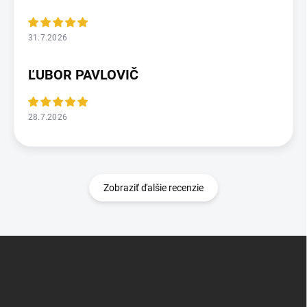
31.7.2026
ĽUBOR PAVLOVIČ
28.7.2026
Zobraziť ďalšie recenzie
Z
á
p
ä
t