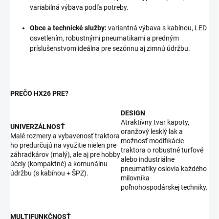
variabilná výbava podľa potreby.
Obce a technické služby:
variantná výbava s kabínou, LED
osvetlením, robustnými pneumatikami a predným
príslušenstvom ideálna pre sezónnu aj zimnú údržbu.
PREČO HX26 PRE?
DESIGN
Atraktívny tvar kapoty,
UNIVERZÁLNOSŤ
oranžový lesklý lak a
Malé rozmery a vybavenosť traktora
možnosť modifikácie
ho predurčujú na využitie nielen pre
traktora o robustné turfové
záhradkárov (malý), ale aj pre hobby
alebo industriálne
účely (kompaktné) a komunálnu
pneumatiky oslovia každého
údržbu (s kabínou + ŠPZ).
milovníka
poľnohospodárskej techniky.
MULTIFUNKČNOSŤ