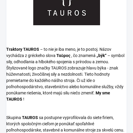
Traktory TAUROS
– to nie je iba meno, je to postoj. Názov
vychádza z gréckeho slova
Ταῦρος
, čo znamená
„býk“
– symbol
sily, odhodlania a hlbokého spojenia s prírodou a zemou.
Štylizované logo značky TAUROS zobrazuje hlavu býka - znak
húževnatosti, živočíšnej sily a nezdolnosti. Tieto hodnoty
premietame do každého nášho stroja. Či už ide o
poľnohospodárstvo, stavebníctvo alebo komunálne služby, vždy
ponúkame riešenia, ktoré majú silu niečo zmeniť.
My sme
TAUROS
!
Skupina
TAUROS
sa postupne vyprofilovala do siete firiem,
ktorých spoločným cieľom je ponúkať spoľahlivé
poľnohospodárske, stavebné a komunálne stroje za skvelú cenu.