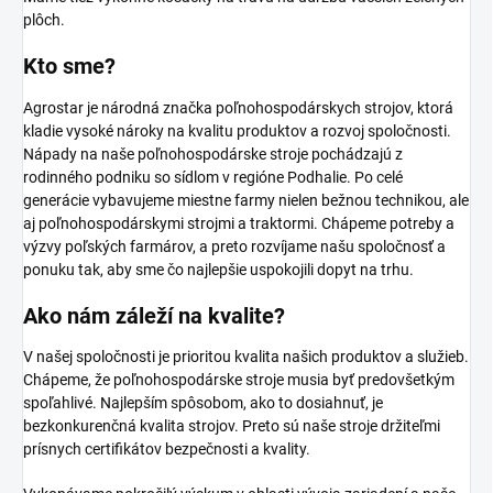
plôch.
Kto sme?
Agrostar je národná značka poľnohospodárskych strojov, ktorá
kladie vysoké nároky na kvalitu produktov a rozvoj spoločnosti.
Nápady na naše poľnohospodárske stroje pochádzajú z
rodinného podniku so sídlom v regióne Podhalie. Po celé
generácie vybavujeme miestne farmy nielen bežnou technikou, ale
aj poľnohospodárskymi strojmi a traktormi. Chápeme potreby a
výzvy poľských farmárov, a preto rozvíjame našu spoločnosť a
ponuku tak, aby sme čo najlepšie uspokojili dopyt na trhu.
Ako nám záleží
na kvalite?
V našej spoločnosti je prioritou kvalita našich produktov a služieb.
Chápeme, že poľnohospodárske stroje musia byť predovšetkým
spoľahlivé. Najlepším spôsobom, ako to dosiahnuť, je
bezkonkurenčná kvalita strojov. Preto sú naše stroje držiteľmi
prísnych certifikátov bezpečnosti a kvality.