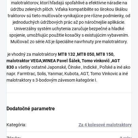
malotraktorov, ktorí hľadajú spoľahlivé a efektívne náradie na
údržbu zelených plôch. Vďaka kompatibilite so širokou škálou
traktorov sú tieto mulčovače vynikajúce pre rôzne podmienky, od
jednoduchých údržbových prác až po náročnejšie aplikácie.
Univerzálny systém uchytenia zaručuje bezpečné a hladké
spojenie, umožňujúc použitie kosačky s existujúcim vybavením.
Mulčovač zo série AS je špeciálne navrhnuty pre malotraktory.
je vhodný za malotraktory
MT8 132 ,MT8 050, MT8 150,
malotraktor VEGA,WINEA Pavel Šálek, Tomo vinkovič ,AGT
830
a všetky ostatné Japonské, Čínske , Indické , Poľské a iné ako
napr. Farmtrac, Solis, Yanmar, Kubota, AGT, Tomo Vinkovic a iné
malotraktory s 3-bodovým závesom kategórie I.
Dodatočné parametre
Kategória
:
Za 4 kolesové malotraktory