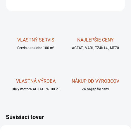
OPÝTAŤ SA
STRÁŽIŤ
VLASTNÝ SERVIS
NAJLEPŠIE CENY
Servis o rozlohe 100 m²
AGZAT , VARI , TZ4K14 , MF70
VLASTNÁ VÝROBA
NÁKUP OD VÝROBCOV
Diely motora AGZAT PA100 2T
Za najlepšie ceny
Súvisiaci tovar