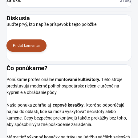
Záruka
:
2 roky
Diskusia
Buďte prvý, kto napíše príspevok k tejto položke.
Pridať komentár
Čo ponúkame?
Ponúkame profesionálne
montované kultivátory.
Tieto stroje
predstavujú moderné poľnohospodárske riešenie určené na
kyprenie a obrábanie pôdy.
Naša ponuka zahŕňa aj
cepové kosačky
, ktoré sa odporúčajú
najmä do oblastí, kde sa môžu vyskytovať nečistoty alebo
kamene. Cepy bezpečne prekonávajú takéto prekážky bez toho,
aby spôsobili výrazné poškodenie zariadenia.
Máme tiež výkonné kosačky na trávu na údržbu väčších zelených