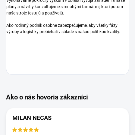
Vykonávame pokročilý výskum v oblasti vývoja zariadení a naše
plány a návrhy konzultujeme s mnohými farmármi, ktorí potom
naše stroje testujú a používajú.
Ako rodinný podnik osobne zabezpečujeme, aby všetky fázy
výroby a logistiky prebiehali v súlade s našou politikou kvality.
MILAN NECAS