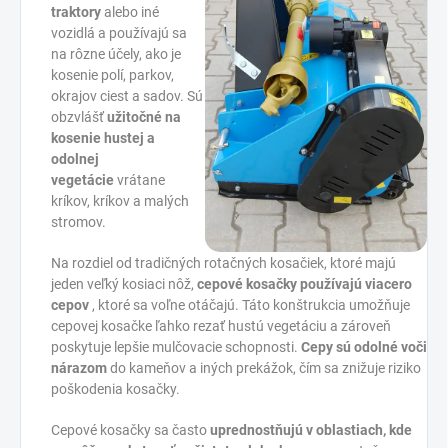
traktory
alebo iné
vozidlá a používajú sa
na rôzne účely, ako je
kosenie polí, parkov,
okrajov ciest a sadov. Sú
obzvlášť
užitočné na
kosenie hustej a
odolnej
vegetácie
vrátane
kríkov, kríkov a malých
stromov.
Na rozdiel od tradičných rotačných kosačiek, ktoré majú
jeden veľký kosiaci nôž,
cepové kosačky používajú viacero
cepov
, ktoré sa voľne otáčajú. Táto konštrukcia umožňuje
cepovej kosačke ľahko rezať hustú vegetáciu a zároveň
poskytuje lepšie mulčovacie schopnosti.
Cepy sú odolné voči
nárazom
do kameňov a iných prekážok, čím sa znižuje riziko
poškodenia kosačky.
Cepové kosačky sa často
uprednostňujú v oblastiach, kde