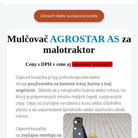
Zobraziť všetky súvisiace produkty
Mulčovač
AGROSTAR AS
za
malotraktor
Ceny s DPH v cene aj
zahrnutý kardan!!!
Cepová kosačka je typ poľnohospodárskeho
stroja
používaného na kosenie trávy, buriny a inej
vegetácie
. Skladá sa z rotujúceho bubna alebo rotora, na
ktorý je pripevnených mnoho malých čepelí, nazývaných
cepy. Cepy sú zvyčajne vyrobené z kovu alebo odolného
plastu a sú usporiadané špirálovito alebo šachovito okolo
rotora.
Cepové kosačky
sa
zvyčajne montujú na