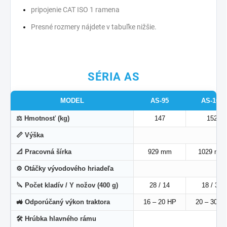
pripojenie CAT ISO 1 ramena
Presné rozmery nájdete v tabuľke nižšie.
SÉRIA AS
MODEL
AS-95
AS-105
⚖ Hmotnosť (kg)
147
152
📏 Výška
📐 Pracovná šírka
929 mm
1029 mm
⚙ Otáčky vývodového hriadeľa
🔪 Počet kladív / Y nožov (400 g)
28 / 14
18 / 36
🚜 Odporúčaný výkon traktora
16 – 20 HP
20 – 30 H
🛠 Hrúbka hlavného rámu