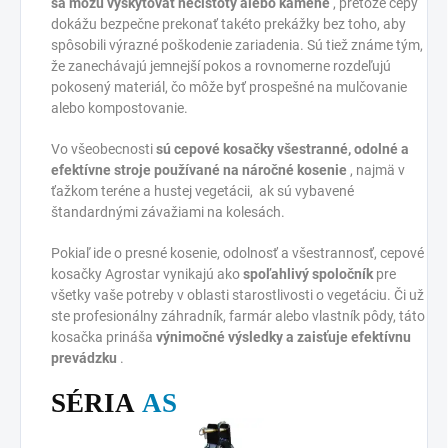
sa môžu vyskytovať nečistoty alebo kamene
, pretože cepy
dokážu bezpečne prekonať takéto prekážky bez toho, aby
spôsobili výrazné poškodenie zariadenia. Sú tiež známe tým,
že zanechávajú jemnejší pokos a rovnomerne rozdeľujú
pokosený materiál, čo môže byť prospešné na mulčovanie
alebo kompostovanie.
Vo všeobecnosti
sú cepové kosačky všestranné, odolné a
efektívne stroje používané na náročné kosenie
, najmä v
ťažkom teréne a hustej vegetácii, ak sú vybavené
štandardnými závažiami na kolesách.
Pokiaľ ide o presné kosenie, odolnosť a všestrannosť, cepové
kosačky Agrostar vynikajú ako
spoľahlivý spoločník
pre
všetky vaše potreby v oblasti starostlivosti o vegetáciu. Či už
ste profesionálny záhradník, farmár alebo vlastník pôdy, táto
kosačka prináša
výnimočné výsledky a zaisťuje efektívnu
prevádzku
.
SÉRIA
AS