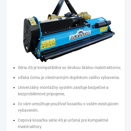
Séria AS je kompatibilná so širokou škálou malotraktorov,
vďaka čomu je všestranným doplnkom vášho vybavenia.
Univerzálny montážny systém zaisťuje bezpečné a
bezproblémové pripojenie,
čo vám umožňuje používať kosačku s vaším existujúcim
vybavením.
Cepová kosačka série AS je určená pre kompaktné
malotraktory.