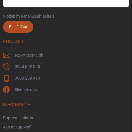
Vložením e-mailu súhlasíte s
podmienkami ochrany osobných údajov
Prihlásiť sa
KONTAKT
tez
@
tezetka.sk
0944 002 025
0903 289 413
Sledujte nás
INFORMÁCIE
Doprava a platba
Ako nakupovať