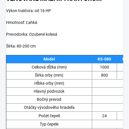
Výkon traktora: od 16 HP
Hmotnosť: Ľahká
Prevodovka: Ozubené kolesá
Šírka: 80-200 cm
Model
KS-080
KS
Celková dĺžka (mm)
1000
1
Šírka orby (mm)
800
1
Hĺbka orby (mm)
Hlavný podvozok
Bočný prevod
Otáčky vývodového hriadeľa
Počet čepelí
24
Typ čepele