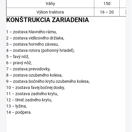
Váhy
150
1
Výkon traktora
16 – 20
20 
KONŠTRUKCIA ZARIADENIA
1 – zostava hlavného rámu,
2 – zostava vidlicového držiaka,
3 – zostava horného závesu,
4 – zostava rotora (pohonný hriadeľ),
5 – ľavý nôž,
6 – pravý nôž,
7 – zostava prevodovky,
8 – zostava ozubeného kolesa,
9 – zostava bočného krytu ozubeného kolesa,
10 – zostava ľavej bočnej dosky,
11 – zostava zadného krytu,
12 – tlmič zadného krytu,
13 – lyžina,
14 – podpera.