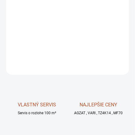
MOŽNOSTI DORUČENIA
−
+
✅
V cene aj
zahrnutý
kardan
!!!
DETAILNÉ INFORMÁCIE
OPÝTAŤ SA
STRÁŽIŤ
VLASTNÝ SERVIS
NAJLEPŠIE CENY
Servis o rozlohe 100 m²
AGZAT , VARI , TZ4K14 , MF70