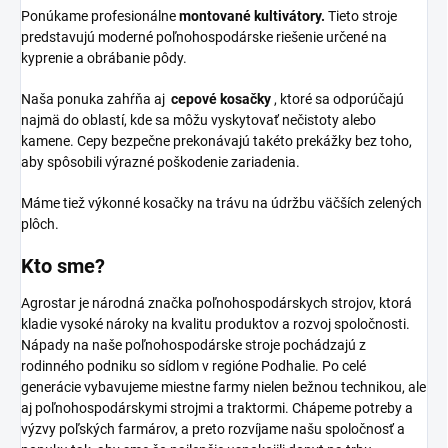
Ponúkame profesionálne
montované kultivátory.
Tieto stroje
predstavujú moderné poľnohospodárske riešenie určené na
kyprenie a obrábanie pôdy.
Naša ponuka zahŕňa aj
cepové kosačky
, ktoré sa odporúčajú
najmä do oblastí, kde sa môžu vyskytovať nečistoty alebo
kamene. Cepy bezpečne prekonávajú takéto prekážky bez toho,
aby spôsobili výrazné poškodenie zariadenia.
Máme tiež výkonné kosačky na trávu na údržbu väčších zelených
plôch.
Kto sme?
Agrostar je národná značka poľnohospodárskych strojov, ktorá
kladie vysoké nároky na kvalitu produktov a rozvoj spoločnosti.
Nápady na naše poľnohospodárske stroje pochádzajú z
rodinného podniku so sídlom v regióne Podhalie. Po celé
generácie vybavujeme miestne farmy nielen bežnou technikou, ale
aj poľnohospodárskymi strojmi a traktormi. Chápeme potreby a
výzvy poľských farmárov, a preto rozvíjame našu spoločnosť a