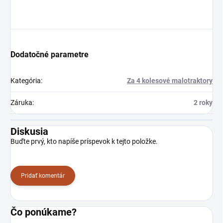
Dodatočné parametre
Kategória
:
Za 4 kolesové malotraktory
Záruka
:
2 roky
Diskusia
Buďte prvý, kto napíše príspevok k tejto položke.
Pridať komentár
Čo ponúkame?