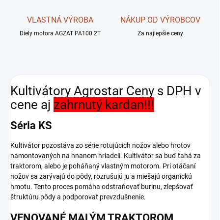
VLASTNÁ VÝROBA
NÁKUP OD VÝROBCOV
Diely motora AGZAT PA100 2T
Za najlepšie ceny
Kultivátory Agrostar
Ceny s DPH v
cene aj
zahrnutý kardan!!!
Séria KS
Kultivátor pozostáva zo série rotujúcich nožov alebo hrotov
namontovaných na hnanom hriadeli. Kultivátor sa buď ťahá za
traktorom, alebo je poháňaný vlastným motorom. Pri otáčaní
nožov sa zarývajú do pôdy, rozrušujú ju a miešajú organickú
hmotu. Tento proces pomáha odstraňovať burinu, zlepšovať
štruktúru pôdy a podporovať prevzdušnenie.
VENOVANÉ MALÝM TRAKTOROM