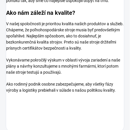
ponuku tak, aby sme čo najlepšie uspokojili dopyt na trhu.
Ako nám záleží
na kvalite?
V našej spoločnosti je prioritou kvalita našich produktov a služieb.
Chápeme, že poľnohospodárske stroje musia byť predovšetkým
spoľahlivé. Najlepším spôsobom, ako to dosiahnuť, je
bezkonkurenčná kvalita strojov. Preto sú naše stroje držiteľmi
prísnych certifikátov bezpečnosti a kvality.
Vykonávame pokročilý výskum v oblasti vývoja zariadení a naše
plány a návrhy konzultujeme s mnohými farmármi, ktorí potom
naše stroje testujú a používajú.
Ako rodinný podnik osobne zabezpečujeme, aby všetky fázy
výroby a logistiky prebiehali v súlade s našou politikou kvality.